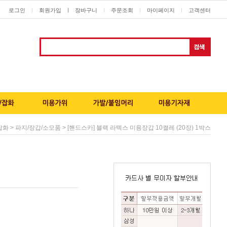
로그인
회원가입
ㅣ
장바구니
주문조회
마이페이지
고객센터
ㅣ
ㅣ
ㅣ
ㅣ
>
> [핸드스카] 블랙 라텍스 미용장갑 10켤레 (20장) 1박스
잡화
파지/장갑/소모품