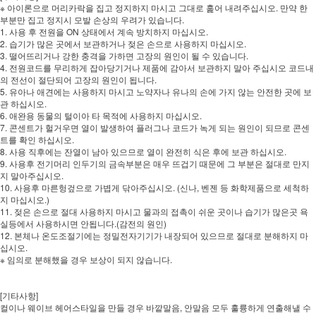
※ 아이론으로 머리카락을 집고 정지하지 마시고 그대로 훑어 내려주십시오. 만약 한
부분만 집고 정지시 모발 손상의 우려가 있습니다.
1. 사용 후 전원을 ON 상태에서 계속 방치하지 마십시오.
2. 습기가 많은 곳에서 보관하거나 젖은 손으로 사용하지 마십시오.
3. 떨어뜨리거나 강한 충격을 가하면 고장의 원인이 될 수 있습니다.
4. 전원코드를 무리하게 잡아당기거나 제품에 감아서 보관하지 말아 주십시오 코드내
의 전선이 절단되어 고장의 원인이 됩니다.
5. 유아나 애견에는 사용하지 마시고 노약자나 유나의 손에 가지 않는 안전한 곳에 보
관 하십시오.
6. 애완용 동물의 털이아 타 목적에 사용하지 마십시오.
7. 콘센트가 헐거우면 열이 발생하여 플러그나 코드가 녹게 되는 원인이 되므로 콘센
트를 확인 하십시오.
8. 사용 직후에는 잔열이 남아 있으므로 열이 완전히 식은 후에 보관 하십시오.
9. 사용후 전기머리 인두기의 금속부분은 매우 뜨겁기 때문에 그 부분은 절대로 만지
지 말아주십시오.
10. 사용후 마른헝겊으로 가볍게 닦아주십시오. (신나, 벤젠 등 화학제품으로 세척하
지 마십시오.)
11. 젖은 손으로 절대 사용하지 마시고 물과의 접촉이 쉬운 곳이나 습기가 많은곳 욕
실등에서 사용하시면 안됩니다.(감전의 원인)
12. 본체나 온도조절기에는 정밀전자기기가 내장되어 있으므로 절대로 분해하지 마
십시오.
※ 임의로 분해했을 경우 보상이 되지 않습니다.
[기타사항]
컬이나 웨이브 헤어스타일을 만들 경우 바깥말음, 안말음 모두 훌륭하게 연출해낼 수