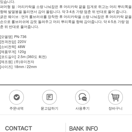
있습니다.
퍼머형 컬 : 머리카락을 소량 나눠잡은 후 머리카락 끝을 집게로 쥐고는 머리 뿌리쪽을
향해 발열봉을 돌리면서 감아 올립니다. 약 3-4초 가량 멈춘 뒤 반대로 풀어 줍니다.
굵은 웨이브 : 먼저 롤브러쉬를 장착한 후 머리카락을 소량 나눠잡은 후 머리카락 끝을
손으로 롤브러쉬에 감듯 돌려주고 머리 뿌리쪽을 향해 감아줍니다. 약 4-5초 가량 멈
춘 뒤 반대로 풀어줍니다.
[모델명] PN-736
[전격전압] 220V
[소비전력] 48W
[제품무게] 120g
[코드길이] 2.5m (360도 회전)
[제조원] (주)유미전자
[사이즈] 18mm / 22mm
주문내역
묻고답하기
사용후기
장바구니