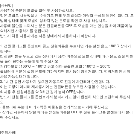
[사용법]
사용전에 충분히 모발을 말린 후 사용하십시오.
젖은 모발로 사용했을 시 수중기로 인해 두피 화상과 머릿결 손상의 원인이 됩니다. 모
발의 상태에 맞게 모발이 상하지 않는 온도를 확인 후 사용 하십시오.
사용에 불안을 느끼시는 분은 전원버튼을 OFF 후 모발을 마는 연습을 하여 제품에 능
숙해지면 사용하기를 권합니다.
반드시 처음 사용시에는 저온 상태에서 사용하시기 바랍니다.
1. 전원 플러그를 콘센트에 꽂고 전원버튼을 누르시면 기본 설정 온도 180℃ 상태가
됩니다.
2. 전원버튼을 누르고 있는 상태에서 상/하 버튼으로 모발 상태에 따라 온도 조절 버튼
을 눌러 원하는 온도에 맞춰 주십시오
건강한모발 : 160℃ ∼ 180℃ 굵고 심한 곱슬인 모발 : 180℃ ∼ 200℃
롤브러쉬 부분이 설정 온도에 가까워지면 표시등이 깜박거립니다. 깜박거리면 시작
사용 가능상태가 됩니다.
3. 1시간 동안 사용하지 않으면 자동으로 전원이 차단되어 안전합니다.
이는 고장이 아니며 재사용시에는 전원버튼을 누르면 사용할 수 있습니다.
4. 사용 후 전원버튼을 약 3초간 길게 눌러 OFF합니다.
반드시 전원 플러그를 콘센트에서 분리시키고 열이 완전히 식으면 보관하여 주십시
오.
- 롤브러쉬 부분에 머리카락등 이물질을 정기적으로 제거해 주십시오.
- 장기간 사용하지 않을 때에는 @전원버튼을 OFF 후 전원 플러그를 콘샌트에서 분리
해 주십시오
[주의사항]