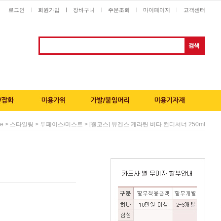
로그인
회원가입
ㅣ
장바구니
주문조회
마이페이지
고객센터
ㅣ
ㅣ
ㅣ
ㅣ
>
>
> [웰코스] 뮤겐스 케라틴 비타 컨디셔너 250ml
e
스타일링
투페이스/미스트