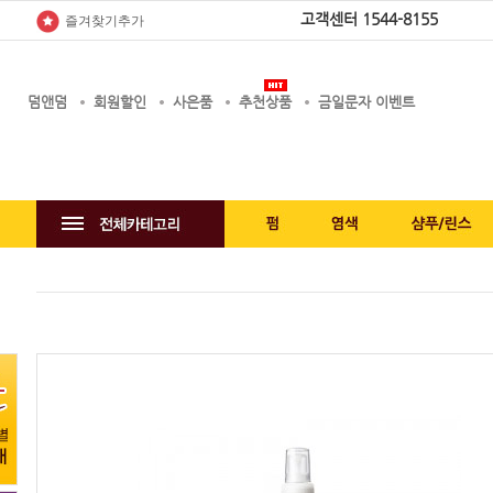
고객센터
1544-8155
즐겨찾기추가
덤앤덤
회원할인
사은품
추천상품
금일문자 이벤트