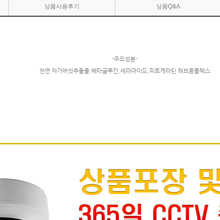
상품사용후기
상품Q&A
-주요성분-
천연 차가버섯추출물,베타글루칸,세라마이드,피토케라틴 허브콤플렉스