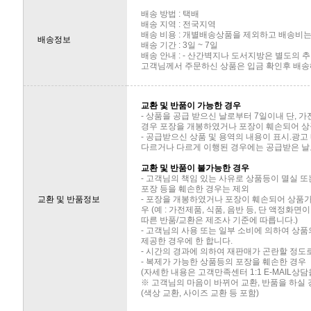
배송 방법 : 택배
배송 지역 : 전국지역
배송 비용 : 개별배송상품을 제외하고 배송비는 
배송정보
배송 기간 : 3일 ~ 7일
배송 안내 : - 산간벽지나 도서지방은 별도의
고객님께서 주문하신 상품은 입금 확인후 배송해
교환 및 반품이 가능한 경우
- 상품을 공급 받으신 날로부터 7일이내 단, 
경우 포장을 개봉하였거나 포장이 훼손되어 상
- 공급받으신 상품 및 용역의 내용이 표시.광고
다르거나 다르게 이행된 경우에는 공급받은 날로
교환 및 반품이 불가능한 경우
- 고객님의 책임 있는 사유로 상품등이 멸실 또
포장 등을 훼손한 경우는 제외
교환 및 반품정보
- 포장을 개봉하였거나 포장이 훼손되어 상품
우 (예 : 가전제품, 식품, 음반 등, 단 액정화
따른 반품/교환은 제조사 기준에 따릅니다.)
- 고객님의 사용 또는 일부 소비에 의하여 상
제공한 경우에 한 합니다.
- 시간의 경과에 의하여 재판매가 곤란할 정도
- 복제가 가능한 상품등의 포장을 훼손한 경우
(자세한 내용은 고객만족센터 1:1 E-MAIL상
※ 고객님의 마음이 바뀌어 교환, 반품을 하실
(색상 교환, 사이즈 교환 등 포함)