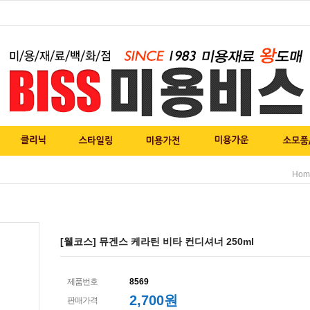
Hom
[웰코스] 뮤겐스 케라틴 비타 컨디셔너 250ml
제품번호
8569
2,700
원
판매가격