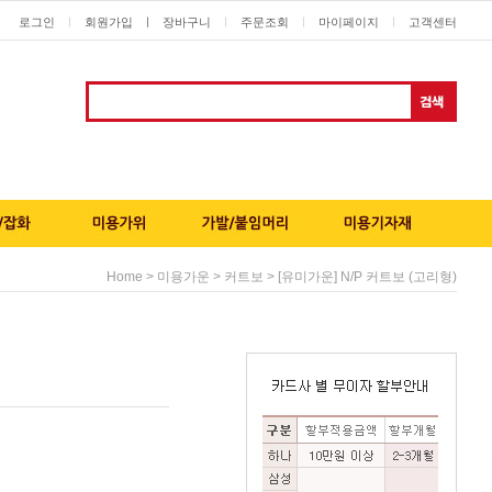
로그인
회원가입
ㅣ
장바구니
주문조회
마이페이지
고객센터
ㅣ
ㅣ
ㅣ
ㅣ
>
>
> [유미가운] N/P 커트보 (고리형)
Home
미용가운
커트보