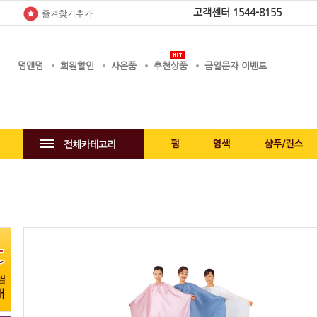
고객센터
1544-8155
즐겨찾기추가
덤앤덤
회원할인
사은품
추천상품
금일문자 이벤트