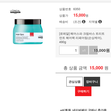
상품번호
6350
15,000
상품가
원
배송비
(조건)
지역별
[로레알] 헤어스파 크림바스 트리트
먼트 헤어팩 리페어링(손상케어),
490g
15,000
원
+1
-1
총 상품 금액
15,000
원
관심상품
장바구니
구매하기
※비회원, 네이버페이 구매시 추가증