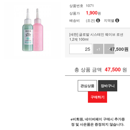
상품번호
1071
1,900
상품가
원
배송비
(조건)
지역별
[새한] 글로발 시스테인 웨이브 로션
1,2제 100ml
47,500
원
+1
-1
총 상품 금액
47,500
원
관심상품
장바구니
구매하기
※비회원, 네이버페이 구매시 추가증
정 및 사은품은 증정되지 않습니다.