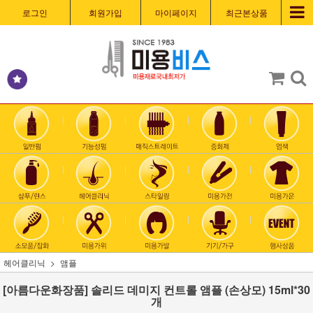
로그인
회원가입
마이페이지
최근본상품
헤어클리닉
앰플
[아름다운화장품] 솔리드 데미지 컨트롤 앰플 (손상모) 15ml*30
개