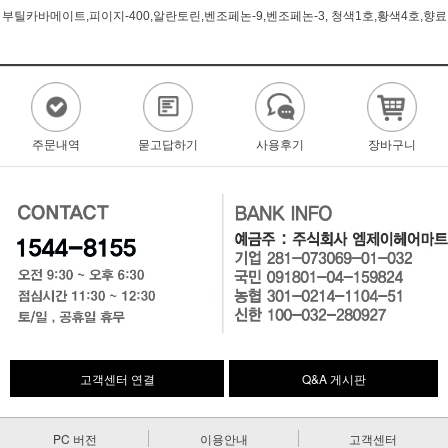
부틸카바메이트,피이지-400,알란토린,벤조페논-9,벤조페논-3, 청색1호,황색4호,향료
주문내역
묻고답하기
사용후기
장바구니
고객센터 연결
Q&A 게시판
PC 버전
이용안내
고객센터