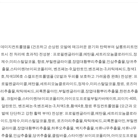
데미지컨트롤앰플 (건조하고 손상된 모발에 매끄러운 윤기와 탄력부여 살롱트리트먼
트시 전 처리에 효과적) 전성분 : 프로필렌글라이콜,에탄올,세트리모늄클로라이드,정
제수,미리스틸알코올, 향료,부틸렌글라이콜,장엽대황뿌리추출물,인삼추출물,당귀추
출물,스타이렌/브이피코폴리머, 벤조페논-9,알란토인,벤조페논-3,라틱애씨드,청색1
호,적색106호 스캘프컨트롤앰플 (모발과 두피를 보호하고 가려움증 완화) 전성분: 프
로필렌글라이콜,에탄올,세트리모늄클로라이드,정제수,미리스탈알코올,향료, 로즈마
리추출물,락틱애씨드,피록톤올아민,부틸렌글라이콜,장엽대황뿌리추출물,한련초추출
물, 크림바졸,스타이렌/브이피코폴리머,아이오도프로필부틸카바메이트,피이지-400,
알란토인, 벤조페논-9,벤조페논-3,처액1호,황색4호,향료 루징컨트롤앰플 (모근과 모
발에 단단하고 강한 활력 부여) 전성분: 프로필렌글라이콜,에탄올,세트리모늄클로라
이드,정제수,미리스틸알코올,향료, 로즈마리추출물,락틱애씨드,피록톤올아민,부틸렌
글라이콜,장엽대황뿌리추출물,하루오추출물, 백지추출물,석류나무추출물,석류나무
추출물,인삼추출물,당귀추출물,클림바졸,스타이렌/ 브이피코폴리머,아이오도프로필