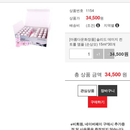
상품번호
1154
34,500
상품가
원
배송비
(조건)
지역별
[아름다운화장품] 솔리드 데미지 컨
트롤 앰플 (손상모) 15ml*30개
34,500
원
+1
-1
총 상품 금액
34,500
원
관심상품
장바구니
구매하기
※비회원, 네이버페이 구매시 추가증
정 및 사은품은 증정되지 않습니다.