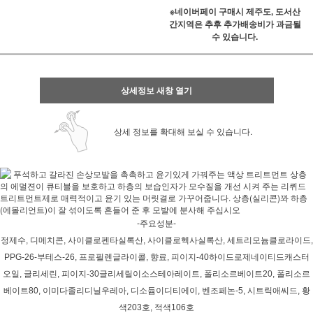
※네이버페이 구매시 제주도, 도서산
간지역은 추후 추가배송비가 과금될
수 있습니다.
상세정보 새창 열기
상세 정보를 확대해 보실 수 있습니다.
푸석하고 갈라진 손상모발을 촉촉하고 윤기있게 가꿔주는 액상 트리트먼트 상층
의 에멀젼이 큐티블을 보호하고 하층의 보습인자가 모수질을 개선 시켜 주는 리퀴드
트리트먼트제로 매력적이고 윤기 있는 머릿결로 가꾸어줍니다. 상층(실리콘)꽈 하층
(에몰리언트)이 잘 섞이도록 흔들어 준 후 모발에 분사해 주십시오
-주요성분-
정제수, 디메치콘, 사이클로펜타실록산, 사이클로헥사실록산, 세트리모늄클로라이드,
PPG-26-부테스-26, 프로필렌글라이콜, 향료, 피이지-40하이드로제네이티드캐스터
오일, 글리세린, 피이지-30글리세릴이소스테아레이트, 폴리소르베이트20, 폴리소르
베이트80, 이미다졸리디닐우레아, 디소듐이디티에이, 벤조페논-5, 시트릭애씨드, 황
색203호, 적색106호