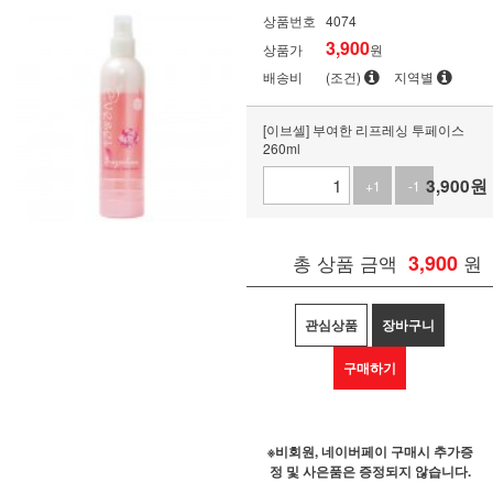
상품번호
4074
3,900
상품가
원
배송비
(조건)
지역별
[이브셀] 부여한 리프레싱 투페이스
260ml
3,900
원
+1
-1
총 상품 금액
3,900
원
관심상품
장바구니
구매하기
※비회원, 네이버페이 구매시 추가증
정 및 사은품은 증정되지 않습니다.