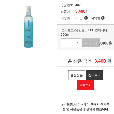
상품번호
4029
3,400
상품가
원
배송비
(조건)
지역별
[코스모코스] 인큐스 LPP 컨디셔너
250ml
3,400
원
+1
-1
총 상품 금액
3,400
원
관심상품
장바구니
구매하기
※비회원, 네이버페이 구매시 추가증
정 및 사은품은 증정되지 않습니다.