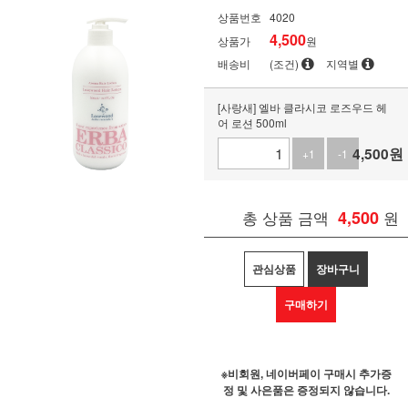
상품번호
4020
4,500
상품가
원
배송비
(조건)
지역별
[사랑새] 엘바 클라시코 로즈우드 헤
어 로션 500ml
4,500
원
+1
-1
총 상품 금액
4,500
원
관심상품
장바구니
구매하기
※비회원, 네이버페이 구매시 추가증
정 및 사은품은 증정되지 않습니다.