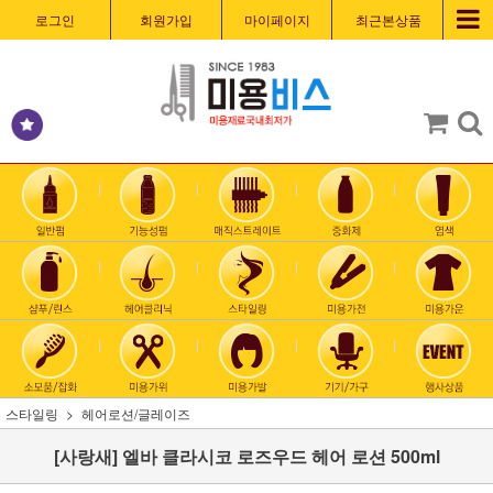
로그인
회원가입
마이페이지
최근본상품
스타일링
헤어로션/글레이즈
[사랑새] 엘바 클라시코 로즈우드 헤어 로션 500ml