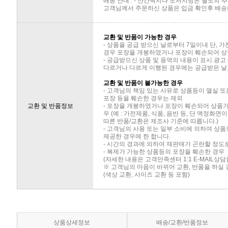
배송 안내 : - 산간벽지나 도서지방은 별도의
고객님께서 주문하신 상품은 입금 확인후 배송해
교환 및 반품이 가능한 경우
- 상품을 공급 받으신 날로부터 7일이내 단, 
경우 포장을 개봉하였거나 포장이 훼손되어 상
- 공급받으신 상품 및 용역의 내용이 표시.광고
다르거나 다르게 이행된 경우에는 공급받은 날로
교환 및 반품이 불가능한 경우
- 고객님의 책임 있는 사유로 상품등이 멸실 또
포장 등을 훼손한 경우는 제외
교환 및 반품정보
- 포장을 개봉하였거나 포장이 훼손되어 상품
우 (예 : 가전제품, 식품, 음반 등, 단 액정화
따른 반품/교환은 제조사 기준에 따릅니다.)
- 고객님의 사용 또는 일부 소비에 의하여 상
제공한 경우에 한 합니다.
- 시간의 경과에 의하여 재판매가 곤란할 정도
- 복제가 가능한 상품등의 포장을 훼손한 경우
(자세한 내용은 고객만족센터 1:1 E-MAIL상
※ 고객님의 마음이 바뀌어 교환, 반품을 하실
(색상 교환, 사이즈 교환 등 포함)
상품상세정보
배송/교환/반품정보