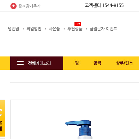
고객센터
1544-8155
즐겨찾기추가
덤앤덤
회원할인
사은품
추천상품
금일문자 이벤트