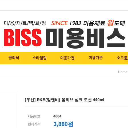
Home
[우신] R&B(알앤비) 올리브 실크 로션 440ml
제품번호
4004
3,880
원
판매가격