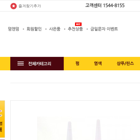
고객센터
1544-8155
즐겨찾기추가
덤앤덤
회원할인
사은품
추천상품
금일문자 이벤트