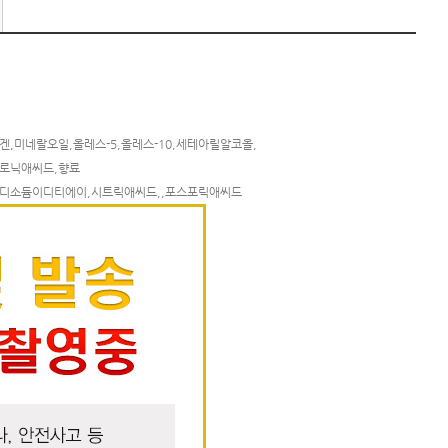
미네랄오일,올레스-5,올레스-10,세테아릴알코올,
로닉애씨드,향료
,디소듐이디티에이,시트릭애씨드,,포스포릭애씨드