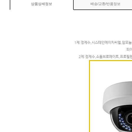
상품상세정보
배송/교환/반품정보
1제:정제수,시스테인에이치씨엘,암모늄
피
2제:정제수,소듐브로메이트,프로필