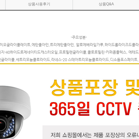
상품사용후기
상품Q&A
-주요성분-
치오글라이콜레이트,에탄올아민,트리에탄올아민, 알로에베라잎가루,하이드롤라이즈드콜라겐,
이지-40하이드로제네이티드캐스터오일,프로필렌글라이콜,클로로필린-카퍼콤플렉스, 에테드
렌글라이콜,세트리모늄클로라이드,라네스-20 스테아트리모늄클로라이드,디소듐포스페이트