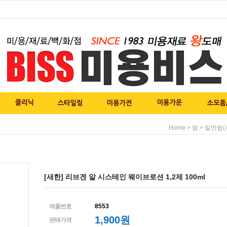
>
>
Home
펌
일반펌(
[새한] 리브겐 알 시스테인 웨이브로션 1,2제 100ml
제품번호
8553
1,900
원
판매가격