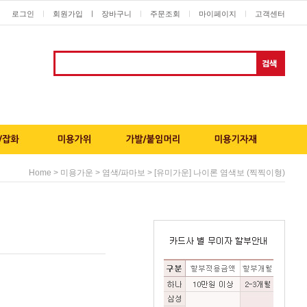
로그인
회원가입
ㅣ
장바구니
주문조회
마이페이지
고객센터
ㅣ
ㅣ
ㅣ
ㅣ
>
>
> [유미가운] 나이론 염색보 (찍찍이형)
Home
미용가운
염색/파마보