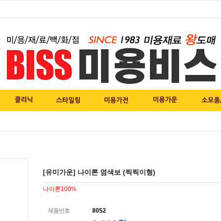
[유미가운] 나이론 염색보 (찍찍이형)
나이론100%
제품번호
8052