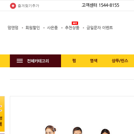
고객센터
1544-8155
즐겨찾기추가
덤앤덤
회원할인
사은품
추천상품
금일문자 이벤트