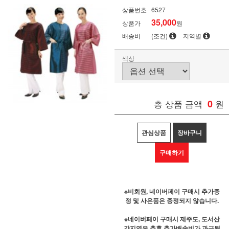
상품번호
6527
35,000
상품가
원
배송비
(조건)
지역별
색상
총 상품 금액
0
원
관심상품
장바구니
구매하기
※비회원, 네이버페이 구매시 추가증
정 및 사은품은 증정되지 않습니다.
※네이버페이 구매시 제주도, 도서산
간지역은 추후 추가배송비가 과금될