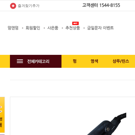
고객센터
1544-8155
즐겨찾기추가
덤앤덤
회원할인
사은품
추천상품
금일문자 이벤트