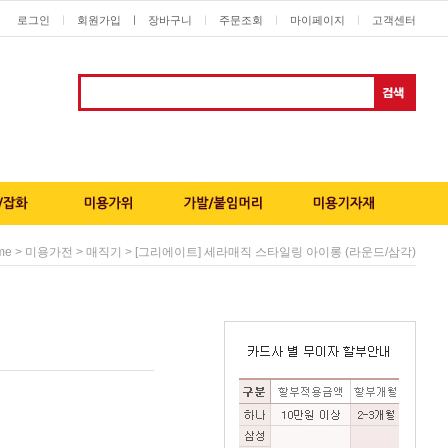
로그인
회원가입
ㅣ
장바구니
주문조회
마이페이지
고객센터
ㅣ
ㅣ
ㅣ
ㅣ
>
>
> [그리에이트] 세라매직 스타일링 아이롱 (라운드/삼각)
me
미용가전
매직기