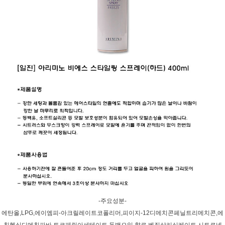
-주요성분-
에탄올,LPG,에이엠피-아크릴레이트코폴리머,피이지-12디메치콘페닐트리메치콘,에