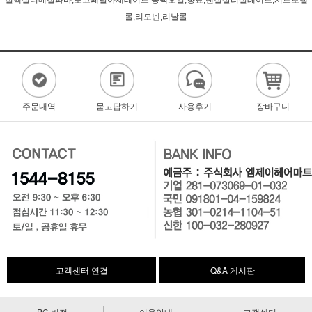
칠헥실디메칠파바,토코페릴아세테이트 동백오일,향료,벤질살리실레이트,시트로넬
롤,리모넨,리날롤
주문내역
묻고답하기
사용후기
장바구니
고객센터 연결
Q&A 게시판
PC 버전
이용안내
고객센터