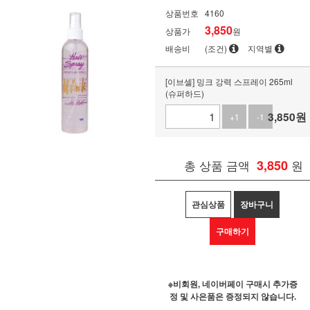
상품번호
4160
3,850
상품가
원
배송비
(조건)
지역별
[이브셀] 밍크 강력 스프레이 265ml
(슈퍼하드)
3,850
원
+1
-1
총 상품 금액
3,850
원
관심상품
장바구니
구매하기
※비회원, 네이버페이 구매시 추가증
정 및 사은품은 증정되지 않습니다.