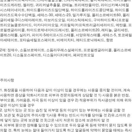
이즈드케라틴, 젤라틴, 귀리커넬추출물, 판테놀, 트리에탄올아민, 라이신카복시메칠
시스테이네이트, 하이드롤라이즈드밀단백질, 하이드롤라이즈드콩단백질, 하이드롤
라이즈드옥수수단백질, 세테스-30, 세테스-23, 밀가루지질, 폴리소르베이트60, 폴리
글리세릴-3디스테아레이트, 아보카도오일, 미리스틱애씨드, 구아하이드록시프로필
트리모늄클로라이드, 미카다미아오일, 카프릴릭/카프릭트리글리세라이드, 에탄올, 프
로필렌글라이콜, 하이드로제네이티드레시틴, 폴리소르베이트20, 레티놀, 글리세린,
콜레스테롤, 실리카, 피이지-5레이프시드스테롤, 서양유채스테롤, 세테스-5, 토코페릴
아세테이트, 포타슘세틸포스페이트, 비에이치티, 에티드로닉애씨드, 향료
2제: 정제수, 소듐브로메이트, 소듐라우레스설페이트, 프로필렌글라이콜, 폴리소르베
이트20, 디소듐포스페이트, 디소듐이디티에이, 페퍼민트오일
주의사항
1. 화장품을 사용하여 다음과 같이 이상이 있을 경우에는 사용을 중지할 것이며, 계속
사용하면 증상을 악화시키므로 피부과 전문의등에게 상담할 것 1) 사용중 붉은 반점,
부어오름, 가려움증, 자극 등의 이상이 있을 경우 2) 적용부위가 직사광선에 의해 위와
같은 이상이 있을 경우
2. 상처가 있는 곳 또는 습진 및 피부염 등의 이상이 있는 부위에는 사용을 금할 것
3. 보관 및 취급상의 주의사항 1)사용 후에는 반드시 마개를 닫아둘 것 2)유,소아의 손
에 닿지 않는 곳에 보관할 것 3)고온 내지 저온의 장소에 보관하지 말 것
4. 피부에 묻으면 장해를 일으킬 수 있으므로 두피·얼굴·목 등에 약액이 묻지 않도록 유
의할 것. 특히 눈에는 절대 들어가지 않도록 하고 얼굴등에 약액이 묻었을 때에는 즉시