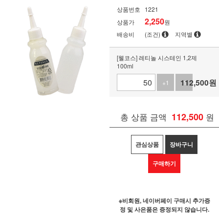
상품번호
1221
2,250
상품가
원
배송비
(조건)
지역별
[웰코스] 레티놀 시스테인 1,2제
100ml
112,500
원
+1
-1
총 상품 금액
112,500
원
관심상품
장바구니
구매하기
※비회원, 네이버페이 구매시 추가증
정 및 사은품은 증정되지 않습니다.