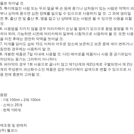
물로 씻어낼 것.
5. 특이체질인 사람 또는 두피·얼굴·목·손 등에 종기나 상처등이 있는 사람은 약액이 피
부나 상처에 묻으면 심한 장해를 일으킬 수 있으므로 사용하지 말 것. 그 외에 생리일
전 후, 출산 전 및 출산 후, 병을 앓고 난 상태에 있는 사람은 될 수 있으면 사용을 피할
것.
6. 사용법을 지키지 않을 경우 머리카락이 손상 될 염려가 있으므로 용법·용량을 꼭 지
켜야 하며, 가능하면 사전에 머리카락의 일부에 시험적으로 사용하여 볼 것. 또한 사용
을 마친 후에는 완전히 약액을 씻어낼 것.
7. 마개를 닫아도 섭씨 15도 이하의 어두운 장소에 보존하고 보존 중에 색이 변하거나
침전된 경우에는 사용하지 말 것.
8. 개봉한 제품은 7일 이내에 사용할 것. 다만 에어로졸 제품이나 사용 중 공기유입이
차단되는 용기는 그러하지 아니하다.
9. 퍼머약의 경우 1회 사용으로 끝나지 않고 제1단계와 제2단계로 구별되면서 제 2단
계의 주성분이 과산화수소인 제품은 검은 머리카락이 갈색으로 변할 수 있으므로 사
용 전에 충분히 고려할 것.
용량
- 1제 100ml + 2제 100ml
- 소박스 25개
- 한짝 100개
제조원 및 판매처
(주) 웰코스