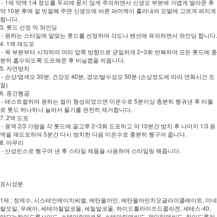
- 1제 약액 1/4 정도를 두피에 묻지 않게 주의하면서 신생모 부분에 가볍게 발라준 후
약 10분 후에 잘 빗질해 주면 신생모에 바른 퍼머액이 흘러내려 모발에 고르게 퍼지게
됩니다.
3. 롯드 선정 믹 와인딩
- 원하는 스타일에 알맞는 롯드를 선정하여 각도나 텐션에 유의하면서 와인딩 합니다.
4. 1액 재도포
- 목 부분부터 시작하여 머리 앞쪽 방향으로 균일하게 2~3회 반복하여 모든 롯드에 충
분히 흡수되도록 도포해준 후 비닐캡을 씌웁니다.
5. 자연방치
- 손상/염색모 30분, 건강모 40분, 경모/발수성모 50분 (손상정도에 따라 연화시간 조
절)
6. 중간헹굼
- 테스트컬하여 원하는 컬이 형성되었으면 미온수로 5분이상 충분히 헹궈낸 후 타월
로 롯드 하나하나 눌러서 물기를 완전히 제거합니다.
7. 2액 도포
- 용액 2/3 가량을 각 롯드에 골고루 2~3회 도포하고 약 10분간 방치 후 나머지 1/3 용
액을 재도포하여 5분간 다시 방치한 다음 미온수로 충분히 헹구어 줍니다.
8. 마무리
- 산성린스로 헹구어 낸 후 스타일 제품을 사용하여 스타일링 해줍니다.
표시성분
1제 : 정제수, 시스테인에이치씨엘, 에탄올아민, 에탄올아민치오글라이콜레이트, 미네
랄오일, 우레아, 세테아릴알코올, 세틸알코올, 하이드롤라이즈드콜라겐, 세테스-40,
암모늄하이드록사이드, 스테아릴알코올, 스테아릭애씨드, 팔미틱애씨드, 하이드롤라