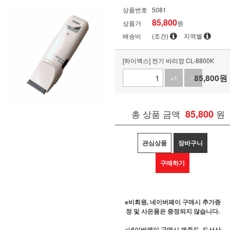
상품번호
5081
85,800
상품가
원
배송비
(조건)
지역별
[하이맥스] 전기 바리깡 CL-8800K
85,800
원
+1
-1
총 상품 금액
85,800
원
관심상품
장바구니
구매하기
※비회원, 네이버페이 구매시 추가증
정 및 사은품은 증정되지 않습니다.
※네이버페이 구매시 제주도, 도서산