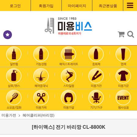
로그인
회원가입
마이페이지
최근본상품
미용가전
헤어클리퍼(바리깡)
[하이맥스] 전기 바리깡 CL-8800K