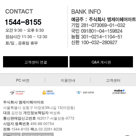
고객센터 연결
Q&A 게시판
PC 버전
이용안내
고객센터
주식회사 엠제이헤어마트
서울특별시 성동구 마장로39나길 13(마장동)
대표
김민정
개인정보책임자
박성희
통신판매업신고번호
제2017-서울성동-0773
사업자 등록번호
495-88-00754
전화
1544-8155
팩스
02-2291-8238
이용약관
개인정보취급방침