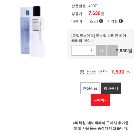
상품번호
4007
7,630
상품가
원
배송비
(조건)
지역별
[피엘코스메틱] 모노벨 비타민 헤어
테라피 160ml
7,630
원
+1
-1
총 상품 금액
7,630
원
관심상품
장바구니
구매하기
※비회원, 네이버페이 구매시 추가증
정 및 사은품은 증정되지 않습니다.