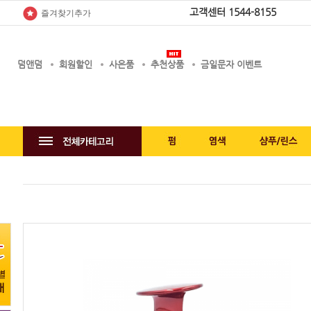
고객센터
1544-8155
즐겨찾기추가
덤앤덤
회원할인
사은품
추천상품
금일문자 이벤트