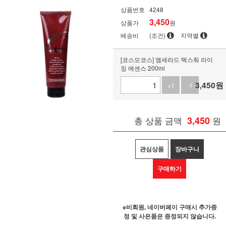
상품번호
4248
3,450
상품가
원
배송비
(조건)
지역별
[코스모코스] 엠세라드 텍스춰 라이
징 에센스 200ml
3,450
원
+1
-1
총 상품 금액
3,450
원
관심상품
장바구니
구매하기
※비회원, 네이버페이 구매시 추가증
정 및 사은품은 증정되지 않습니다.