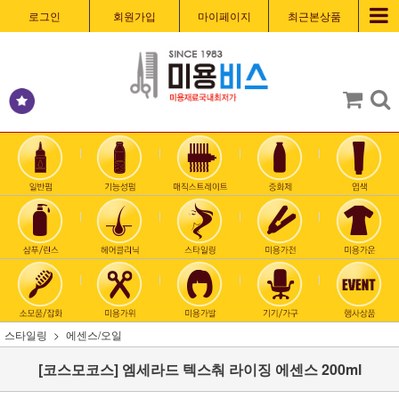
로그인
회원가입
마이페이지
최근본상품
스타일링
에센스/오일
[코스모코스] 엠세라드 텍스춰 라이징 에센스 200ml