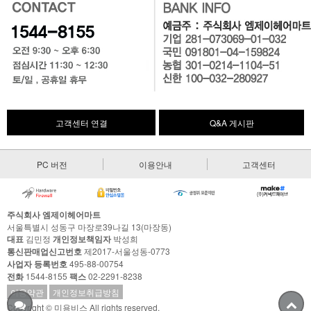
고객센터 연결
Q&A 게시판
PC 버전
이용안내
고객센터
주식회사 엠제이헤어마트
서울특별시 성동구 마장로39나길 13(마장동)
대표
김민정
개인정보책임자
박성희
통신판매업신고번호
제2017-서울성동-0773
사업자 등록번호
495-88-00754
전화
1544-8155
팩스
02-2291-8238
이용약관
개인정보취급방침
Copyright © 미용비스 All rights reserved.