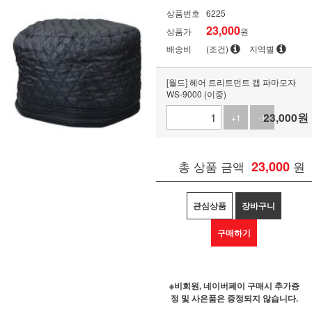
상품번호
6225
23,000
상품가
원
배송비
(조건)
지역별
[월드] 헤어 트리트먼트 캡 파마모자
WS-9000 (이중)
23,000
원
+1
-1
총 상품 금액
23,000
원
관심상품
장바구니
구매하기
※비회원, 네이버페이 구매시 추가증
정 및 사은품은 증정되지 않습니다.