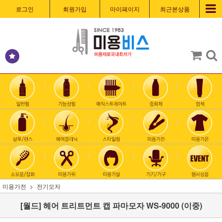
로그인
회원가입
마이페이지
최근본상품
미용가전
전기모자
[월드] 헤어 트리트먼트 캡 파마모자 WS-9000 (이중)