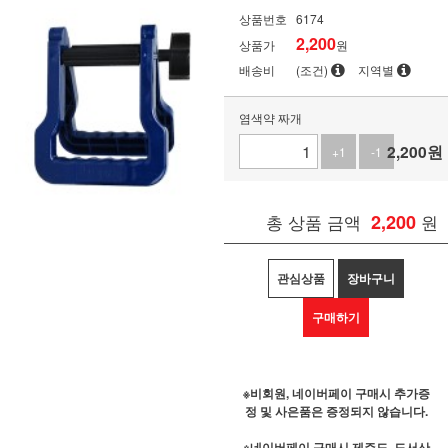
상품번호
6174
2,200
상품가
원
배송비
(조건)
지역별
염색약 짜개
2,200
원
+1
-1
총 상품 금액
2,200
원
관심상품
장바구니
구매하기
※비회원, 네이버페이 구매시 추가증
정 및 사은품은 증정되지 않습니다.
※네이버페이 구매시 제주도, 도서산