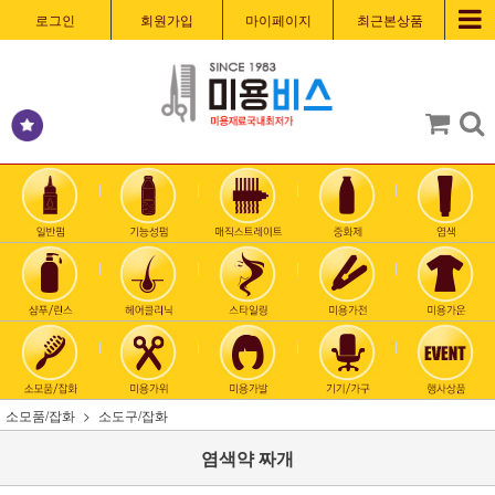
로그인
회원가입
마이페이지
최근본상품
소모품/잡화
소도구/잡화
염색약 짜개