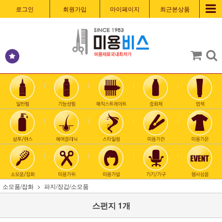
로그인
회원가입
마이페이지
최근본상품
소모품/잡화
파지/장갑/소모품
스펀지 1개