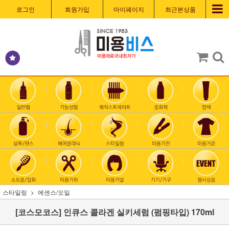
로그인
회원가입
마이페이지
최근본상품
스타일링
에센스/오일
[코스모코스] 인큐스 콜라겐 실키세럼 (펌핑타입) 170ml