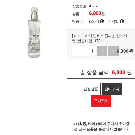
상품번호
4234
6,800
상품가
원
배송비
(조건)
지역별
[코스모코스] 인큐스 콜라겐 실키세
럼 (펌핑타입) 170ml
6,800
원
+1
-1
총 상품 금액
6,800
원
관심상품
장바구니
구매하기
※비회원, 네이버페이 구매시 추가증
정 및 사은품은 증정되지 않습니다.