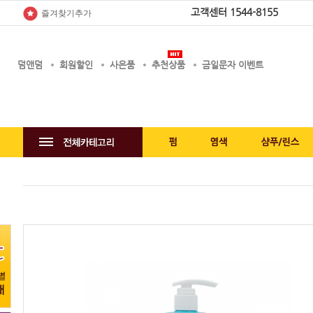
고객센터
1544-8155
즐겨찾기추가
덤앤덤
회원할인
사은품
추천상품
금일문자 이벤트