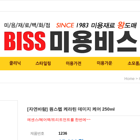
>
Home
[자연바람] 원스텝 케라틴 데미지 케어 250ml
에센스/헤어팩/트리트먼트를 한번에~~
제품번호
1236