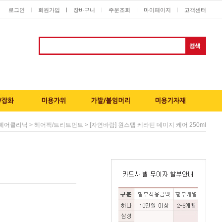
로그인
회원가입
ㅣ
장바구니
주문조회
마이페이지
고객센터
ㅣ
ㅣ
ㅣ
ㅣ
>
> [자연바람] 원스텝 케라틴 데미지 케어 250ml
헤어클리닉
헤어팩/트리트먼트