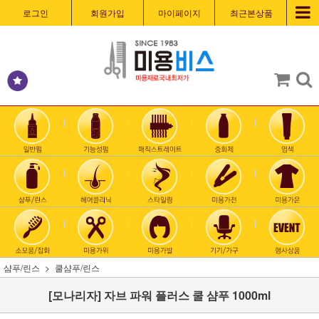
로그인
회원가입
마이페이지
최근본상품
샴푸/린스
쿨샴푸/린스
[모나리자] 자브 파워 플러스 쿨 샴푸 1000ml