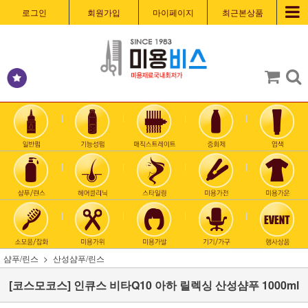
로그인
회원가입
마이페이지
최근본상품
샴푸/린스
산성샴푸/린스
[코스모코스] 인큐스 비타Q10 아하 릴렉싱 산성샴푸 1000ml