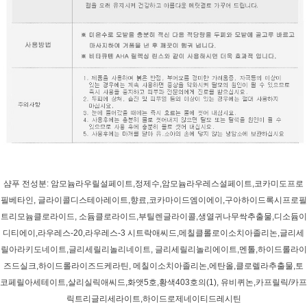
샴푸 전성분: 암모늄라우릴설페이트,정제수,암모늄라우레스설페이트,코카미도프로
필베타인, 글라이콜디스테아레이트,향료,코카마이드엠이에이,구아하이드록시프로필
트리모늄클로라이드, 소듐클로라이드,부틸렌글라이콜,생열귀나무싹추출물,디소듐이
디티에이,라우레스-20,라우레스-3 시트락애씨드,메칠클롤로이소치아졸리논,글리세
릴아라키도네이트,글리세릴리놀리네이트, 글리세릴리놀리에이트,멘톨,하이드롤라이
즈드실크,하이드롤라이즈드케라틴, 메칠이소치아졸리논,에탄올,클로렐라추출물,토
코페릴아세테이트,살리실릭애씨드,화앳5호,황색403호의(1), 유비퀴논,카프릴릭/카프
릭트리글리세라이트,하이드로제네이티드레시틴