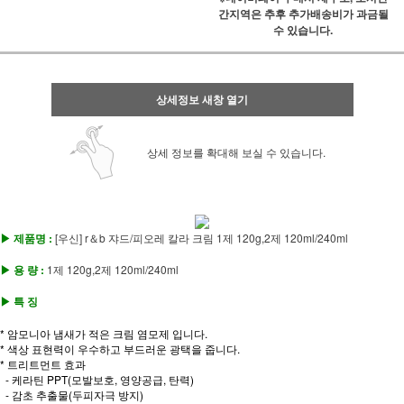
간지역은 추후 추가배송비가 과금될
수 있습니다.
상세정보 새창 열기
상세 정보를 확대해 보실 수 있습니다.
▶ 제품명 :
[우신] r＆b 쟈드/피오레 칼라 크림 1제 120g,2제 120ml/240ml
▶ 용 량 :
1제 120g,2제 120ml/240ml
▶ 특 징
* 암모니아 냄새가 적은 크림 염모제 입니다
.
* 색상 표현력이 우수하고 부드러운 광택을 줍니다.
* 트리트먼트 효과
- 케라틴 PPT(모발보호, 영양공급, 탄력)
- 감초 추출물(두피자극 방지)