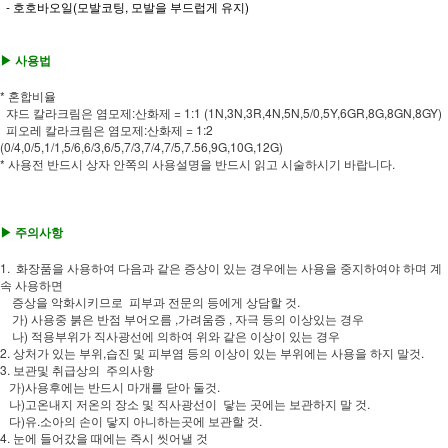
- 호호바오일(모발코팅, 모발을 부드럽게 유지)
▶ 사용법
* 혼합비율
쟈드 칼라크림은 염모제:산화제 = 1:1 (1N,3N,3R,4N,5N,5/0,5Y,6GR,8G,8GN,8GY)
피오레 칼라크림은 염모제:산화제 = 1:2
(0/4,0/5,1/1,5/6,6/3,6/5,7/3,7/4,7/5,7.56,9G,10G,12G)
* 사용전 반드시 상자 안쪽의 사용설명을 반드시 읽고 시술하시기 바랍니다.
▶ 주의사항
1. 화장품을 사용하여 다음과 같은 증상이 있는 경우에는 사용을 중지하여야 하며 계
속 사용하면
증상을 악화시키므로 피부과 전문의 등에게 상담할 것.
가) 사용중 붉은 반점 부어오름 ,가려움증 , 자극 등의 이상있는 경우
나) 적용부위가 직사광선에 의하여 위와 같은 이상이 있는 경우
2. 상처가 있는 부위,습진 및 피부염 등의 이상이 있는 부위에는 사용을 하지 말것.
3. 보관및 취급상의 주의사항
가)사용후에는 반드시 마개를 닫아 둘것.
나)고온내지 저온의 장소 및 직사광선이 닿는 곳에는 보관하지 말 것.
다)유.소아의 손이 닿지 아니하는곳에 보관할 것.
4. 눈에 들어갔을 때에는 즉시 씻어낼 것