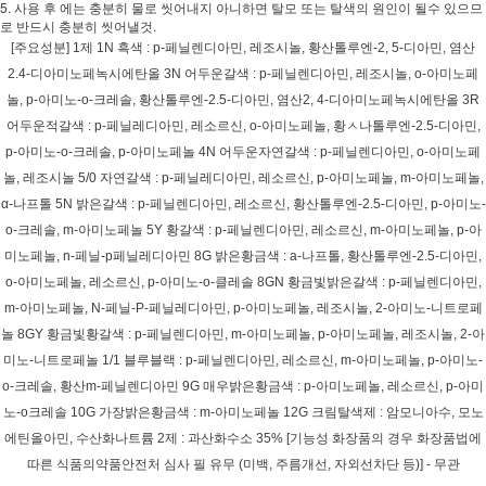
5. 사용 후 에는 충분히 물로 씻어내지 아니하면 탈모 또는 탈색의 원인이 될수 있으므
로 반드시 충분히 씻어낼것.
[주요성분] 1제 1N 흑색 : p-페닐렌디아민, 레조시놀, 황산톨루엔-2, 5-디아민, 염산
2.4-디아미노페녹시에탄올 3N 어두운갈색 : p-페닐렌디아민, 레조시놀, o-아미노페
놀, p-아미노-o-크레솔, 황산톨루엔-2.5-디아민, 염산2, 4-디아미노페녹시에탄올 3R
어두운적갈색 : p-페닐레디아민, 레소르신, o-아미노페놀, 황ㅅ나톨루엔-2.5-디아민,
p-아미노-o-크레솔, p-아미노페놀 4N 어두운자연갈색 : p-페닐렌디아민, o-아미노페
놀, 레조시놀 5/0 자연갈색 : p-페닐레디아민, 레소르신, p-아미노페놀, m-아미노페놀,
α-나프톨 5N 밝은갈색 : p-페닐렌디아민, 레소르신, 황산톨루엔-2.5-디아민, p-아미노-
o-크레솔, m-아미노페놀 5Y 황갈색 : p-페닐렌디아민, 레소르신, m-아미노페놀, p-아
미노페놀, n-페닐-p페닐레디아민 8G 밝은황금색 : a-나프톨, 황산톨루엔-2.5-디아민,
o-아미노페놀, 레소르신, p-아미노-o-클레솔 8GN 황금빛밝은갈색 : p-페닐렌디아민,
m-아미노페놀, N-페닐-P-페닐레디아민, p-아미노페놀, 레조시놀, 2-아미노-니트로페
놀 8GY 황금빛황갈색 : p-페닐렌디아민, m-아미노페놀, p-아미노페놀, 레조시놀, 2-아
미노-니트로페놀 1/1 블루블랙 : p-페닐렌디아민, 레소르신, m-아미노페놀, p-아미노-
o-크레솔, 황산m-페닐렌디아민 9G 매우밝은황금색 : p-아미노페놀, 레소르신, p-아미
노-o크레솔 10G 가장밝은황금색 : m-아미노페놀 12G 크림탈색제 : 암모니아수, 모노
에틴올아민, 수산화나트륨 2제 : 과산화수소 35% [기능성 화장품의 경우 화장품법에
따른 식품의약품안전처 심사 필 유무 (미백, 주름개선, 자외선차단 등)] - 무관