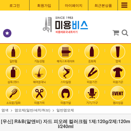
로그인
회원가입
마이페이지
최근본상품
염색
염모제(일반/새치/허브)
일반염모제
[우신] R&B(알앤비) 자드 피오레 컬러크림 1제:120g/2제:120m
l/240ml