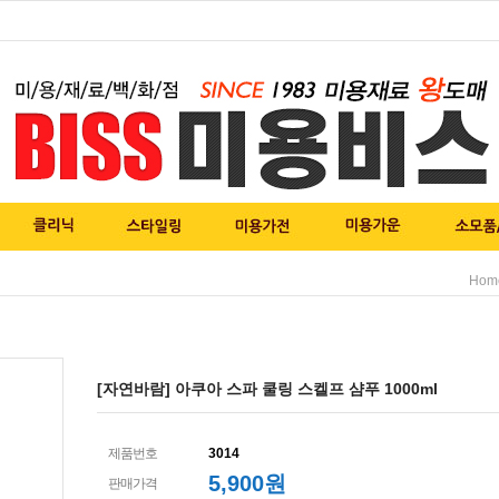
Hom
[자연바람] 아쿠아 스파 쿨링 스켈프 샴푸 1000ml
제품번호
3014
5,900
원
판매가격