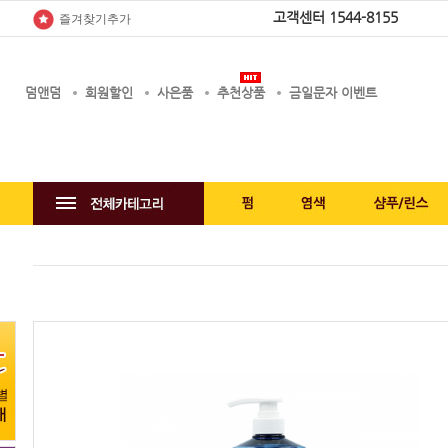
고객센터
1544-8155
즐겨찾기추가
덤앤덤
회원할인
사은품
추천상품
금일문자 이벤트