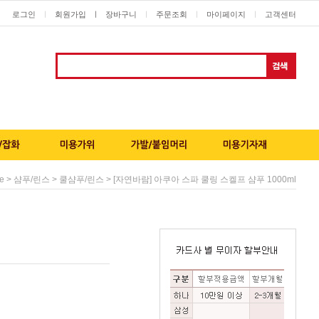
로그인
회원가입
ㅣ
장바구니
주문조회
마이페이지
고객센터
ㅣ
ㅣ
ㅣ
ㅣ
>
>
> [자연바람] 아쿠아 스파 쿨링 스켈프 샴푸 1000ml
e
샴푸/린스
쿨샴푸/린스