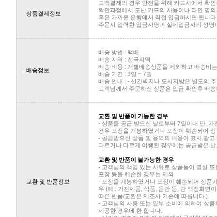
고액결제의 경우 안전을 위해 카드사에서 확인
확인과정에서 도난 카드의 사용이나 타인 명의의
상품결제정보
혹은 가까운 은행에서 직접 입금하시면 됩니다
주문시 입력한 입금자명과 실제입금자의 성명이 
배송 방법 : 택배
배송 지역 : 전국지역
배송 비용 : 개별배송상품을 제외하고 배송비는 
배송정보
배송 기간 : 3일 ~ 7일
배송 안내 : - 산간벽지나 도서지방은 별도의
고객님께서 주문하신 상품은 입금 확인후 배송해
교환 및 반품이 가능한 경우
- 상품을 공급 받으신 날로부터 7일이내 단, 
경우 포장을 개봉하였거나 포장이 훼손되어 상
- 공급받으신 상품 및 용역의 내용이 표시.광고
다르거나 다르게 이행된 경우에는 공급받은 날로
교환 및 반품이 불가능한 경우
- 고객님의 책임 있는 사유로 상품등이 멸실 또
포장 등을 훼손한 경우는 제외
교환 및 반품정보
- 포장을 개봉하였거나 포장이 훼손되어 상품
우 (예 : 가전제품, 식품, 음반 등, 단 액정화
따른 반품/교환은 제조사 기준에 따릅니다.)
- 고객님의 사용 또는 일부 소비에 의하여 상
제공한 경우에 한 합니다.