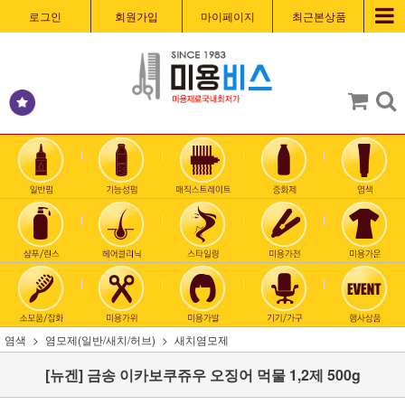
로그인
회원가입
마이페이지
최근본상품
염색
염모제(일반/새치/허브)
새치염모제
[뉴겐] 금송 이카보쿠쥬우 오징어 먹물 1,2제 500g