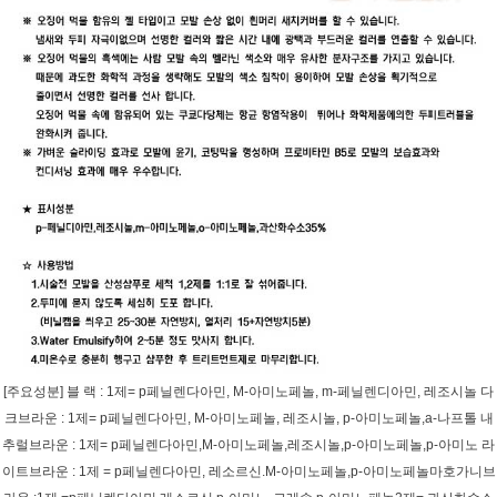
[주요성분] 블 랙 : 1제= p페닐렌다아민, M-아미노페놀, m-페닐렌디아민, 레조시놀 다
크브라운 : 1제= p페닐렌다아민, M-아미노페놀, 레조시놀, p-아미노페놀,a-나프톨 내
추럴브라운 : 1제= p페닐렌다아민,M-아미노페놀,레조시놀,p-아미노페놀,p-아미노 라
이트브라운 : 1제 = p페닐렌다아민, 레소르신.M-아미노페놀,p-아미노페놀마호가니브