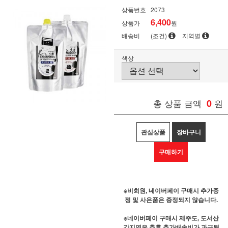
상품번호
2073
6,400
상품가
원
배송비
(조건)
지역별
색상
총 상품 금액
0
원
관심상품
장바구니
구매하기
※비회원, 네이버페이 구매시 추가증
정 및 사은품은 증정되지 않습니다.
※네이버페이 구매시 제주도, 도서산
간지역은 추후 추가배송비가 과금될