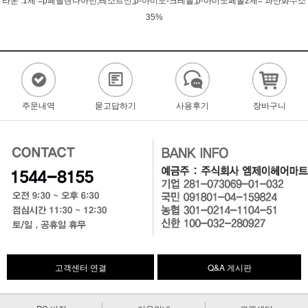
라운 :1제 =p페닐렌다아민,레소르신,p-아미노-크레솔,p-아미노페놀2제= 과산화수소
35%
주문내역
묻고답하기
사용후기
장바구니
고객센터 연결
Q&A 게시판