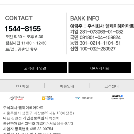
고객센터 연결
Q&A 게시판
PC 버전
이용안내
고객센터
주식회사 엠제이헤어마트
서울특별시 성동구 마장로39나길 13(마장동)
대표
김민정
개인정보책임자
박성희
통신판매업신고번호
제2017-서울성동-0773
사업자 등록번호
495-88-00754
1544-8155
02-2291-8238