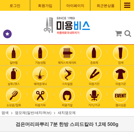
로그인
회원가입
마이페이지
최근본상품
염색
염모제(일반/새치/허브)
새치염모제
검은머리파뿌리 7분 한방 스피드칼라 1,2제 500g