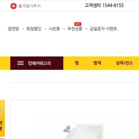
고객센터
1544-8155
즐겨찾기추가
덤앤덤
회원할인
사은품
추천상품
금일문자 이벤트