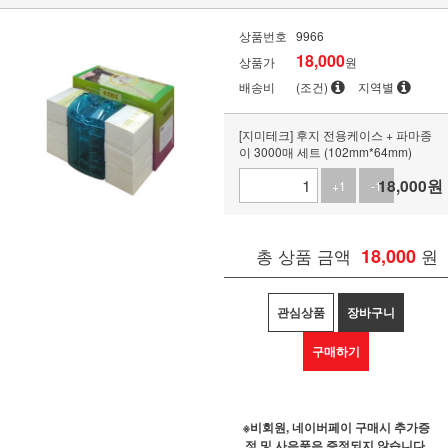
상품번호
9966
18,000
상품가
원
배송비
(조건)
지역별
[지미테크] 후지 전용케이스 + 파마종
이 3000매 세트 (102mm*64mm)
18,000
원
+1
-1
총 상품 금액
18,000
원
관심상품
장바구니
구매하기
※비회원, 네이버페이 구매시 추가증
정 및 사은품은 증정되지 않습니다.