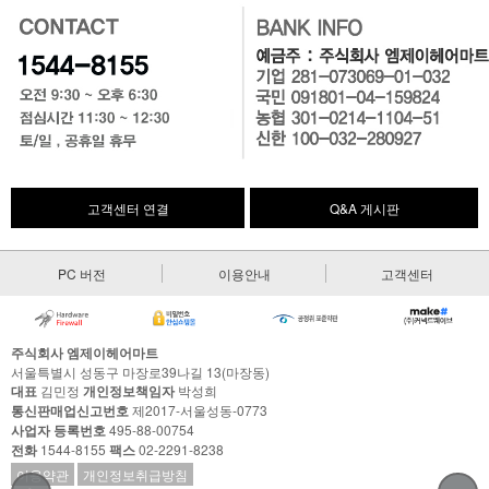
고객센터 연결
Q&A 게시판
PC 버전
이용안내
고객센터
주식회사 엠제이헤어마트
서울특별시 성동구 마장로39나길 13(마장동)
대표
김민정
개인정보책임자
박성희
통신판매업신고번호
제2017-서울성동-0773
사업자 등록번호
495-88-00754
전화
1544-8155
팩스
02-2291-8238
이용약관
개인정보취급방침