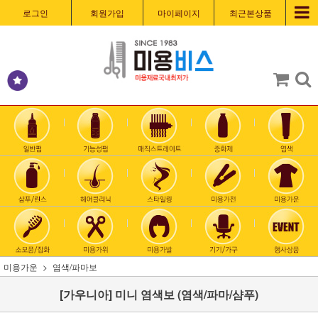
로그인
회원가입
마이페이지
최근본상품
미용가운
염색/파마보
[가우니아] 미니 염색보 (염색/파마/샴푸)