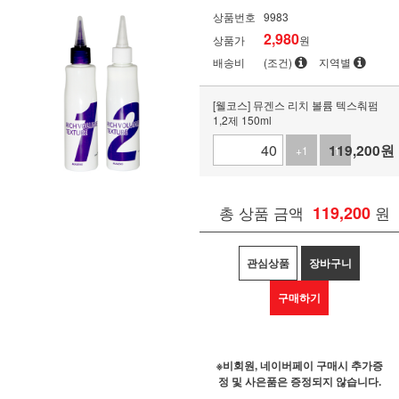
상품번호
9983
2,980
상품가
원
배송비
(조건)
지역별
[웰코스] 뮤겐스 리치 볼륨 텍스춰펌
1,2제 150ml
119,200
원
+1
-1
총 상품 금액
119,200
원
관심상품
장바구니
구매하기
※비회원, 네이버페이 구매시 추가증
정 및 사은품은 증정되지 않습니다.