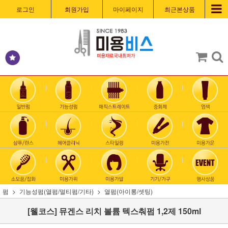
로그인
회원가입
마이페이지
최근본상품
펌
기능성펌(열펌/멀티펌/기타)
열펌(아이롱/셋팅)
[웰코스] 뮤겐스 리치 볼륨 텍스춰펌 1,2제 150ml