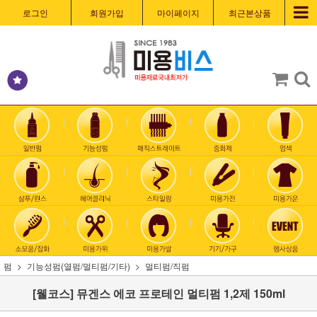
로그인
회원가입
마이페이지
최근본상품
펌
기능성펌(열펌/멀티펌/기타)
멀티펌/직펌
[웰코스] 뮤겐스 에코 프로테인 멀티펌 1,2제 150ml