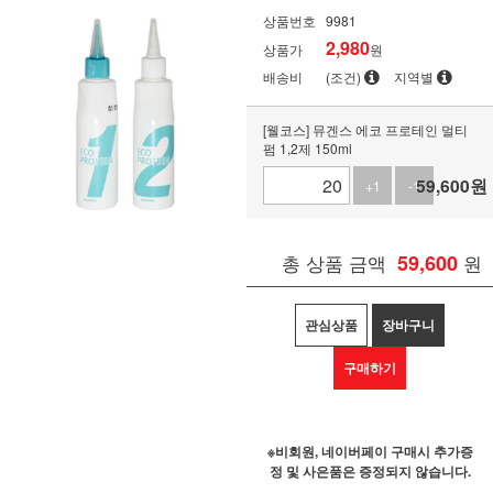
상품번호
9981
2,980
상품가
원
배송비
(조건)
지역별
[웰코스] 뮤겐스 에코 프로테인 멀티
펌 1,2제 150ml
59,600
원
+1
-1
총 상품 금액
59,600
원
관심상품
장바구니
구매하기
※비회원, 네이버페이 구매시 추가증
정 및 사은품은 증정되지 않습니다.