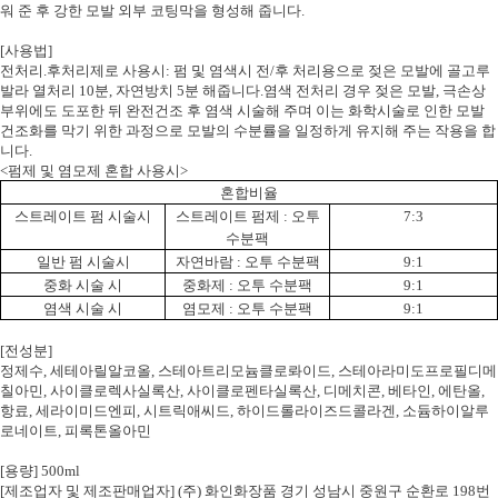
워 준 후 강한 모발 외부 코팅막을 형성해 줍니다
.
[
사용법
]
전처리
.
후처리제로 사용시
:
펌 및 염색시 전
/
후 처리용으로 젖은 모발에 골고루
발라 열처리
10
분
,
자연방치
5
분 해줍니다
.
염색 전처리 경우 젖은 모발
,
극손상
부위에도 도포한 뒤 완전건조 후 염색 시술해 주며
이는 화학시술로 인한 모발
건조화를 막기 위한 과정으로 모발의 수분률을 일정하게 유지해 주는 작용을 합
니다
.
<
펌제 및 염모제 혼합 사용시>
혼합비율
스트레이트 펌 시술시
스트레이트 펌제
:
오투
7:3
수분팩
일반 펌 시술시
자연바람
:
오투 수분팩
9:1
중화 시술 시
중화제
:
오투 수분팩
9:1
염색 시술 시
염모제
:
오투 수분팩
9:1
[
전성분
]
정제수
,
세테아릴알코올
,
스테아트리모늄클로롸이드
,
스테아라미도프로필디메
칠아민
,
사이클로렉사실록산
,
사이클로펜타실록산
,
디메치콘
,
베타인
,
에탄올
,
항료
,
세라이미드엔피
,
시트릭애씨드
,
하이드롤라이즈드콜라겐
,
소듐하이알루
로네이트
,
피록톤올아민
[
용량
] 500ml
[제조업자 및 제조판매업자] (주) 화인화장품 경기 성남시 중원구 순환로 198번