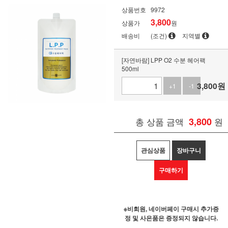
상품번호
9972
3,800
상품가
원
배송비
(조건)
지역별
[자연바람] LPP O2 수분 헤어팩
500ml
3,800
원
+1
-1
총 상품 금액
3,800
원
관심상품
장바구니
구매하기
※비회원, 네이버페이 구매시 추가증
정 및 사은품은 증정되지 않습니다.