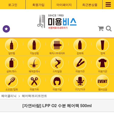
로그인
회원가입
마이페이지
최근본상품
헤어클리닉
헤어팩/트리트먼트
[자연바람] LPP O2 수분 헤어팩 500ml