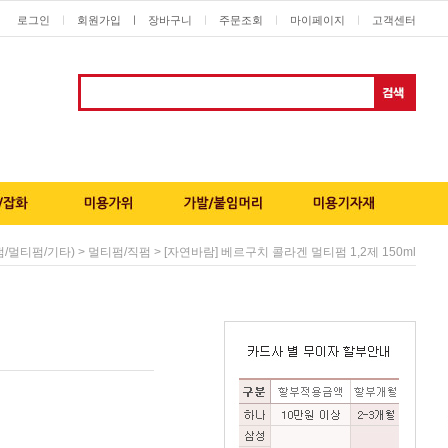
로그인
회원가입
ㅣ
장바구니
주문조회
마이페이지
고객센터
ㅣ
ㅣ
ㅣ
ㅣ
>
> [자연바람] 베르구치 콜라겐 멀티펌 1,2제 150ml
/멀티펌/기타)
멀티펌/직펌