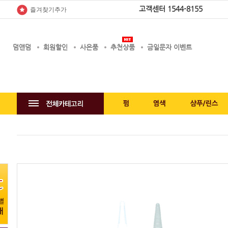
고객센터
1544-8155
즐겨찾기추가
덤앤덤
회원할인
사은품
추천상품
금일문자 이벤트