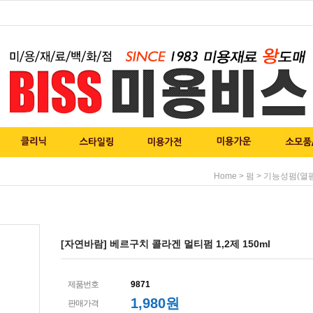
>
>
Home
펌
기능성펌(열펌
[자연바람] 베르구치 콜라겐 멀티펌 1,2제 150ml
제품번호
9871
1,980
원
판매가격