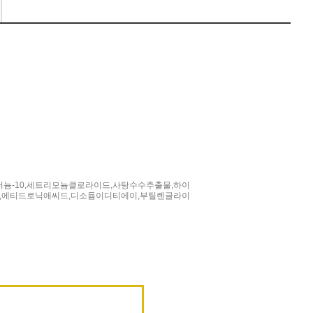
늄-10,세트리모늄클로라이드,사탕수수추출물,하이
,에티드로닉애씨드,디소듐이디티에이,부틸렌글라이