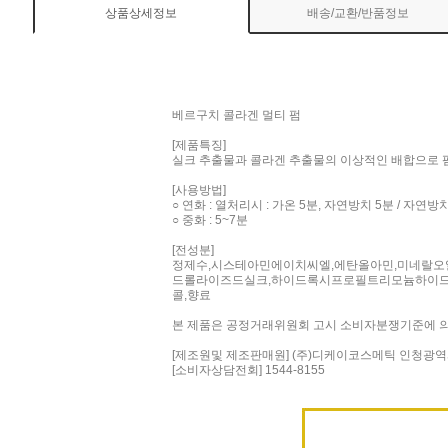
상품상세정보
배송/교환/반품정보
베르구치 콜라겐 멀티 펌
[제품특징]
실크 추출물과 콜라겐 추출물의 이상적인 배합으로 
[사용방법]
○ 연화 : 열처리시 : 가온 5분, 자연방치 5분 / 자연방치
○ 중화 : 5~7분
[전성분]
정제수,시스테아민에이치씨엘,에탄올아민,미네랄오일
드롤라이즈드실크,하이드록시프로필트리모늄하이드
콜,향료
본 제품은 공정거래위원회 고시 소비자분쟁기준에 의
[제조원및 제조판매원] (주)디케이코스메틱 인청광역
[소비자상담전회] 1544-8155