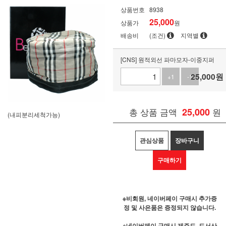
상품번호
8938
25,000
상품가
원
배송비
(조건)
지역별
[CNS] 원적외선 파마모자-이중지퍼
25,000
원
+1
-1
총 상품 금액
25,000
원
(내피분리세척가능)
관심상품
장바구니
구매하기
※비회원, 네이버페이 구매시 추가증
정 및 사은품은 증정되지 않습니다.
※네이버페이 구매시 제주도, 도서산