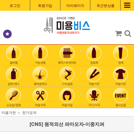
로그인
회원가입
마이페이지
최근본상품
미용가전
전기모자
[CNS] 원적외선 파마모자-이중지퍼