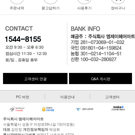
주문내역
묻고답하기
사용후기
장바구니
고객센터 연결
Q&A 게시판
PC 버전
이용안내
고객센터
주식회사 엠제이헤어마트
서울특별시 성동구 마장로39나길 13(마장동)
대표
김민정
개인정보책임자
박성희
통신판매업신고번호
제2017-서울성동-0773