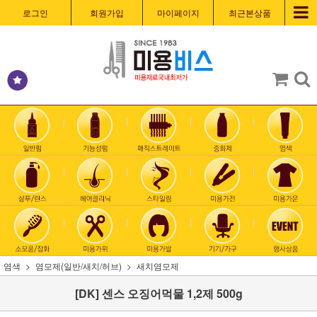
로그인
회원가입
마이페이지
최근본상품
염색
염모제(일반/새치/허브)
새치염모제
[DK] 센스 오징어먹물 1,2제 500g