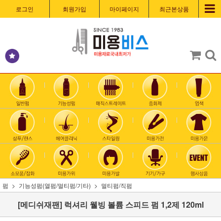
로그인
회원가입
마이페이지
최근본상품
펌
기능성펌(열펌/멀티펌/기타)
멀티펌/직펌
[메디쉬재팬] 럭셔리 웰빙 볼륨 스피드 펌 1,2제 120ml