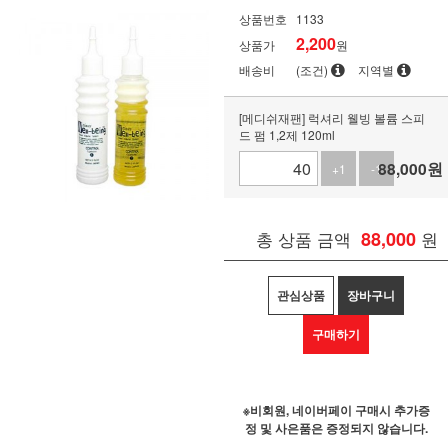
상품번호
1133
2,200
상품가
원
배송비
(조건)
지역별
[메디쉬재팬] 럭셔리 웰빙 볼륨 스피
드 펌 1,2제 120ml
88,000
원
+1
-1
총 상품 금액
88,000
원
관심상품
장바구니
구매하기
※비회원, 네이버페이 구매시 추가증
정 및 사은품은 증정되지 않습니다.