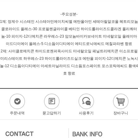
-주요성분-
1제: 정제수 시스테인 시스테아민에이치씨엘 에탄올아민 세테아릴알코올 헤트리모늄
클로라이드 올레스-30 프로필렌글라이콜 베티인 하이드롤라이즈드콜라겐 폴리쿼터
늄-10 피이지-12디메치콘 라우레스-23 암모늄바이카보네이트 미네랄오일 올레이마
이드디이에이 올레스-5 디소듐이디티에이 에티드로닉애씨드 메칠파라벤 향료
2제: 사이클로메치콘 하이드로젠퍼옥사이드 미네랄오일 페닐트리메치콘 이소프로필
미리스테이트 하우레스-23 하이드롤라이즈드실크 에탄올 피이지-12디메치콘 노녹시
놀-12 디소듐이디티에이 아세트아닐라이드 디소듐포스페이트 포스포릭애씨드 황색4
호 향료
주문내역
묻고답하기
사용후기
장바구니