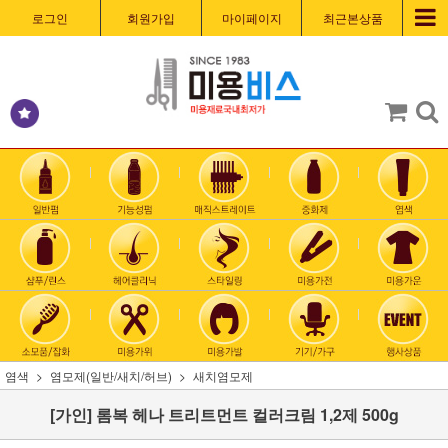
로그인
회원가입
마이페이지
최근본상품
염색
염모제(일반/새치/허브)
새치염모제
[가인] 롬복 헤나 트리트먼트 컬러크림 1,2제 500g