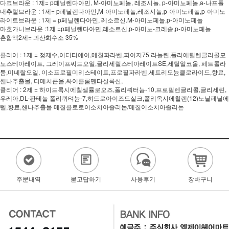
다크브라운 : 1제= p페닐렌다아민, M-아미노페놀, 레조시놀, p-아미노페놀,a-나프톨
내추럴브라운 : 1제= p페닐렌다아민,M-아미노페놀,레조시놀,p-아미노페놀,p-아미노
라이트브라운 : 1제 = p페닐렌다아민, 레소르신.M-아미노페놀,p-아미노페놀
마호가니브라운 :1제 =p페닐렌다아민,레소르신,p-아미노-크레솔,p-아미노페놀
혼합액2제= 과산화수소 35%
클리어 : 1제 = 정제수,이디티에이,메칠파라벤,피이지75 라놀린,폴리에틸렌글리콜모
노스테아레이트, 그레이프씨드오일,글리세릴스테아레이트SE,세틸알코올, 페트롤라
툼,미네랄오일, 이소프로필미리스테이트,프로필파라벤,세트리모늄클로라이드,향료,
헨나추출물, 디메치콘올,싸이클롬펜타실록산,
클리어 : 2제 = 하이드록시에칠셀률로오즈,폴리쿼터늄-10,프로필렌글리콜,글리세린,
우레아,DL-판테놀 폴리쿼텨늄-7,히드로아이즈드실크,폴리옥시에칠렌(12)노닐페닐에
텔,향료,헨나추출물 메칠클로로이소치아졸리논/메칠이소치아졸리논
주문내역
묻고답하기
사용후기
장바구니