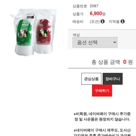
상품번호
2087
6,900
상품가
원
배송비
(조건)
지역별
색상
총 상품 금액
0
원
관심상품
장바구니
구매하기
※비회원, 네이버페이 구매시 추가증
정 및 사은품은 증정되지 않습니다.
※네이버페이 구매시 제주도, 도서산
간지역은 추후 추가배송비가 과금될