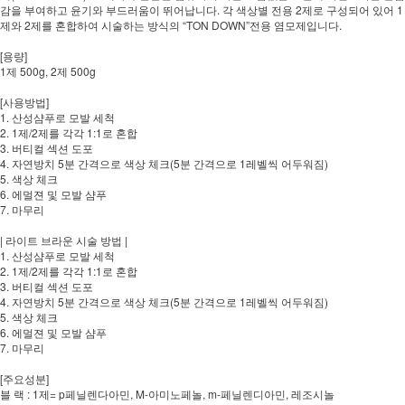
감을 부여하고 윤기와 부드러움이 뛰어납니다. 각 색상별 전용 2제로 구성되어 있어 1
제와 2제를 혼합하여 시술하는 방식의 “TON DOWN”전용 염모제입니다.
[용량]
1제 500g, 2제 500g
[사용방법]
1. 산성샴푸로 모발 세척
2. 1제/2제를 각각 1:1로 혼합
3. 버티컬 섹션 도포
4. 자연방치 5분 간격으로 색상 체크(5분 간격으로 1레벨씩 어두워짐)
5. 색상 체크
6. 에멀젼 및 모발 샴푸
7. 마무리
| 라이트 브라운 시술 방법 |
1. 산성샴푸로 모발 세척
2. 1제/2제를 각각 1:1로 혼합
3. 버티컬 섹션 도포
4. 자연방치 5분 간격으로 색상 체크(5분 간격으로 1레벨씩 어두워짐)
5. 색상 체크
6. 에멀젼 및 모발 샴푸
7. 마무리
[주요성분]
블 랙 : 1제= p페닐렌다아민, M-아미노페놀, m-페닐렌디아민, 레조시놀