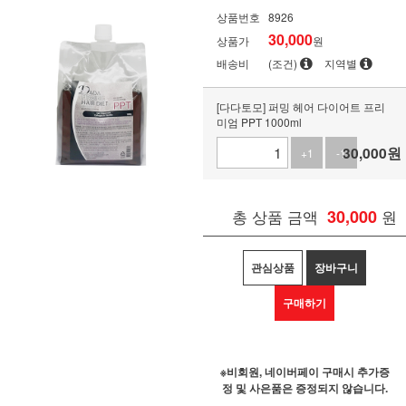
상품번호
8926
30,000
상품가
원
배송비
(조건)
지역별
[다다토모] 퍼밍 헤어 다이어트 프리
미엄 PPT 1000ml
30,000
원
+1
-1
총 상품 금액
30,000
원
관심상품
장바구니
구매하기
※비회원, 네이버페이 구매시 추가증
정 및 사은품은 증정되지 않습니다.