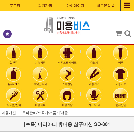
로그인
회원가입
마이페이지
최근본상품
미용가전
두피관리/소독기/거품기/저울
[수옥] 마리아띠 휴대용 샴푸머신 SO-801