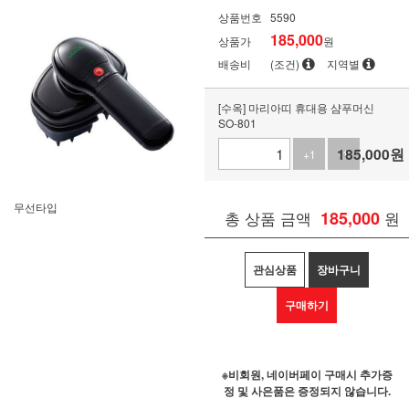
상품번호
5590
185,000
상품가
원
배송비
(조건)
지역별
[수옥] 마리아띠 휴대용 샴푸머신
SO-801
185,000
원
+1
-1
무선타입
총 상품 금액
185,000
원
관심상품
장바구니
구매하기
※비회원, 네이버페이 구매시 추가증
정 및 사은품은 증정되지 않습니다.