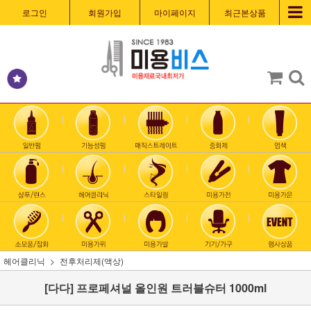
로그인
회원가입
마이페이지
최근본상품
헤어클리닉
전후처리제(액상)
[다다] 프로페셔널 올인원 트러블슈터 1000ml