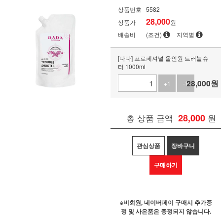
상품번호
5582
28,000
상품가
원
배송비
(조건)
지역별
[다다] 프로페셔널 올인원 트러블슈
터 1000ml
28,000
원
+1
-1
총 상품 금액
28,000
원
관심상품
장바구니
구매하기
※비회원, 네이버페이 구매시 추가증
정 및 사은품은 증정되지 않습니다.