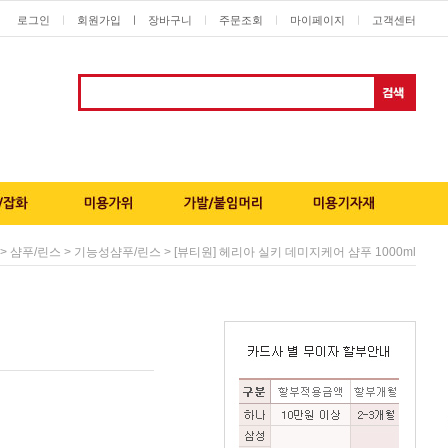
로그인
회원가입
ㅣ
장바구니
주문조회
마이페이지
고객센터
ㅣ
ㅣ
ㅣ
ㅣ
>
>
> [뷰티원] 헤리아 실키 데미지케어 샴푸 1000ml
샴푸/린스
기능성샴푸/린스