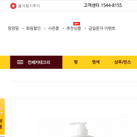
고객센터
1544-8155
즐겨찾기추가
덤앤덤
회원할인
사은품
추천상품
금일문자 이벤트