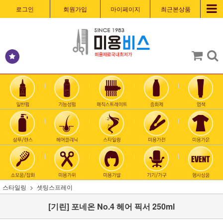
로그인
회원가입
마이페이지
최근본상품
스타일링
셋팅스프레이
[기린] 포네온 No.4 헤어 픽서 250ml