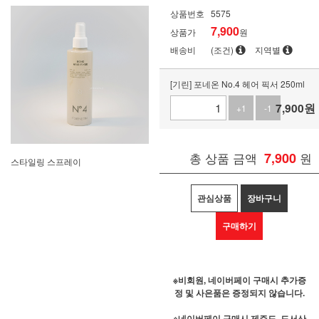
상품번호
5575
7,900
상품가
원
배송비
(조건)
지역별
[기린] 포네온 No.4 헤어 픽서 250ml
7,900
원
+1
-1
총 상품 금액
7,900
원
스타일링 스프레이
관심상품
장바구니
구매하기
※비회원, 네이버페이 구매시 추가증
정 및 사은품은 증정되지 않습니다.
※네이버페이 구매시 제주도, 도서산