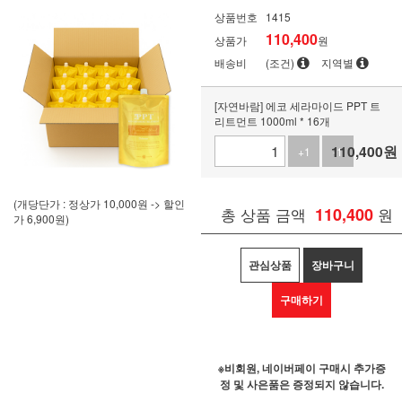
상품번호
1415
110,400
상품가
원
배송비
(조건)
지역별
[자연바람] 에코 세라마이드 PPT 트
리트먼트 1000ml * 16개
110,400
원
+1
-1
(개당단가 : 정상가 10,000원 -> 할인
총 상품 금액
110,400
원
가 6,900원)
관심상품
장바구니
구매하기
※비회원, 네이버페이 구매시 추가증
정 및 사은품은 증정되지 않습니다.